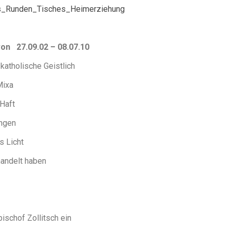
s_Runden_Tisches_Heimerziehung
n 27.09.02 – 08.07.10
katholische Geistlich
Mixa
Haft
ungen
s Licht
handelt haben
bischof Zollitsch ein