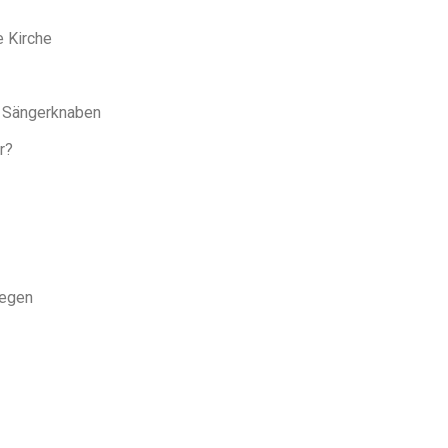
e Kirche
r Sängerknaben
r?
gegen