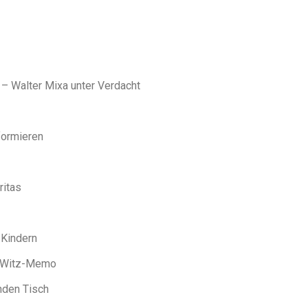
 – Walter Mixa unter Verdacht
formieren
ritas
 Kindern
st-Witz-Memo
nden Tisch