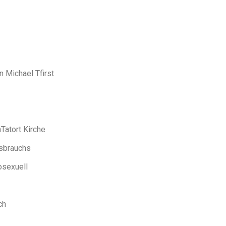
 Michael Tfirst
Tatort Kirche
ssbrauchs
osexuell
ch