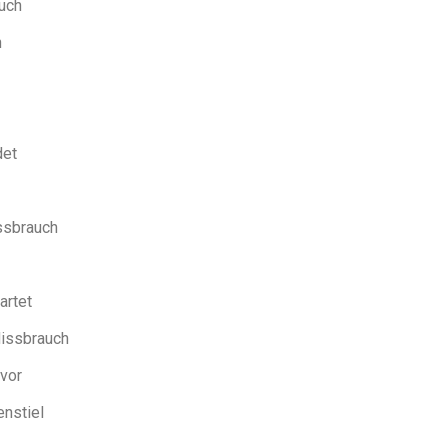
auch
n
det
ssbrauch
artet
Missbrauch
 vor
enstiel